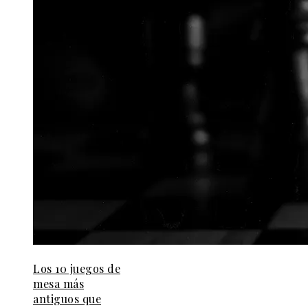
Los 10 juegos de
mesa más
antiguos que