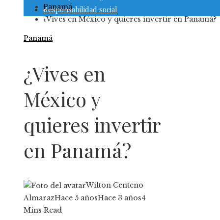
Panamá
Responsabilidad social
¿Vives en México y quieres invertir en Panamá?
Panamá
¿Vives en
México y
quieres invertir
en Panamá?
Wilton Centeno
Almaraz
Hace 5 años
Hace 3 años
4
Mins Read