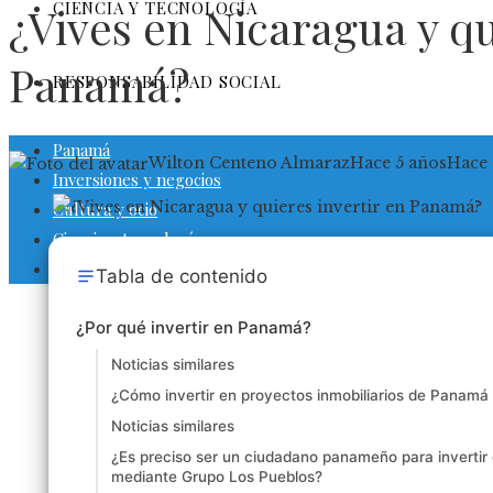
CIENCIA Y TECNOLOGÍA
¿Vives en Nicaragua y qu
Panamá?
RESPONSABILIDAD SOCIAL
Panamá
Wilton Centeno Almaraz
Hace 5 años
Hace 
Inversiones y negocios
Cultura y ocio
Ciencia y tecnología
Responsabilidad social
Tabla de contenido
¿Por qué invertir en Panamá?
Noticias similares
¿Cómo invertir en proyectos inmobiliarios de Panam
Noticias similares
¿Es preciso ser un ciudadano panameño para invertir
mediante Grupo Los Pueblos?