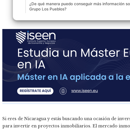
¿De qué manera puedo conseguir más información sobr
Grupo Los Pueblos?
Si eres de Nicaragua y estás buscando una ocasión de inver
para invertir en proyectos inmobiliarios. El mercado in