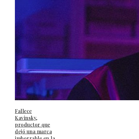
Fallece
Kavinsky,
productor que
dejó una marca
imborrable en la