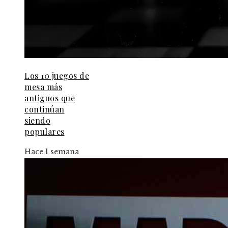
Los 10 juegos de
mesa más
antiguos que
continúan
siendo
populares
Hace 1 semana