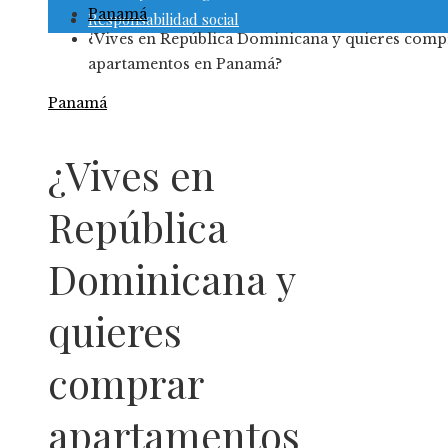
Panamá
Responsabilidad social
¿Vives en República Dominicana y quieres comp
apartamentos en Panamá?
Panamá
¿Vives en
República
Dominicana y
quieres
comprar
apartamentos