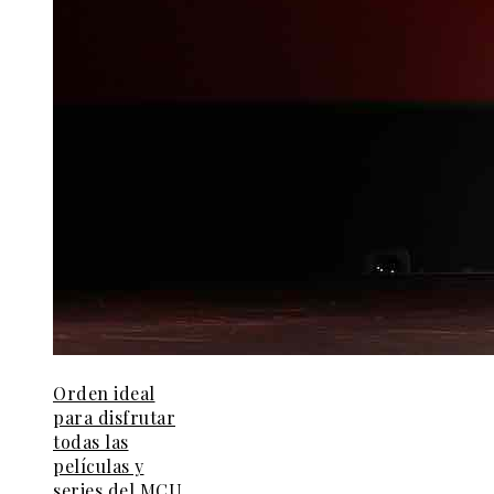
Orden ideal
para disfrutar
todas las
películas y
series del MCU