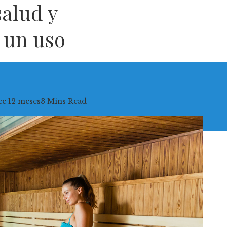
salud y
 un uso
e 12 meses
3 Mins Read