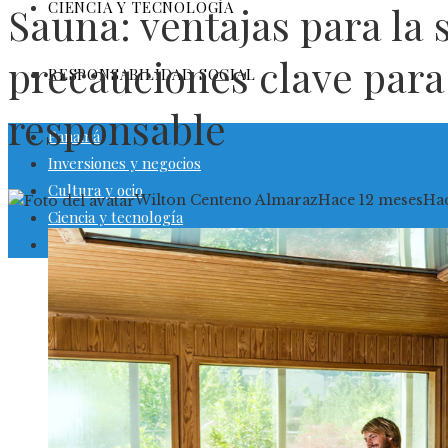
CIENCIA Y TECNOLOGÍA
Sauna: ventajas para la 
precauciones clave para
RESPONSABILIDAD SOCIAL
responsable
Panamá
Inversiones y negocios
Cultura y ocio
Wilton Centeno Almaraz
Hace 12 meses
Hac
Ciencia y tecnología
Responsabilidad social